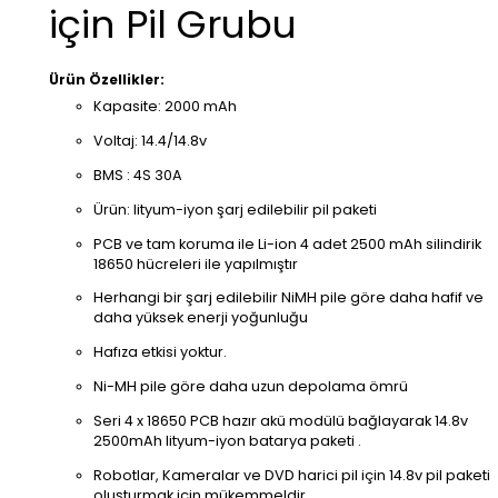
için Pil Grubu
Ürün Özellikler:
Kapasite: 2000 mAh
Voltaj: 14.4/14.8v
BMS : 4S 30A
Ürün: lityum-iyon şarj edilebilir pil paketi
PCB ve tam koruma ile Li-ion 4 adet 2500 mAh silindirik
18650 hücreleri ile yapılmıştır
Herhangi bir şarj edilebilir NiMH pile göre daha hafif ve
daha yüksek enerji yoğunluğu
Hafıza etkisi yoktur.
Ni-MH pile göre daha uzun depolama ömrü
Seri 4 x 18650 PCB hazır akü modülü bağlayarak 14.8v
2500mAh lityum-iyon batarya paketi .
Robotlar, Kameralar ve DVD harici pil için 14.8v pil paketi
oluşturmak için mükemmeldir