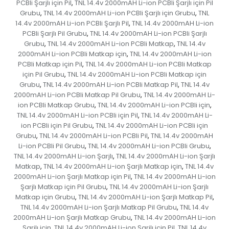
PCBli Şarjlı için Pil
TNL 14.4v 2000mAH Li-ion PCBli Şarjlı için Pil
,
Grubu
TNL 14.4v 2000mAH Li-ion PCBli Şarjlı için Grubu
TNL
,
,
14.4v 2000mAH Li-ion PCBli Şarjlı Pil
TNL 14.4v 2000mAH Li-ion
,
PCBli Şarjlı Pil Grubu
TNL 14.4v 2000mAH Li-ion PCBli Şarjlı
,
Grubu
TNL 14.4v 2000mAH Li-ion PCBli Matkap
TNL 14.4v
,
,
2000mAH Li-ion PCBli Matkap için
TNL 14.4v 2000mAH Li-ion
,
PCBli Matkap için Pil
TNL 14.4v 2000mAH Li-ion PCBli Matkap
,
için Pil Grubu
TNL 14.4v 2000mAH Li-ion PCBli Matkap için
,
Grubu
TNL 14.4v 2000mAH Li-ion PCBli Matkap Pil
TNL 14.4v
,
,
2000mAH Li-ion PCBli Matkap Pil Grubu
TNL 14.4v 2000mAH Li-
,
ion PCBli Matkap Grubu
TNL 14.4v 2000mAH Li-ion PCBli için
,
,
TNL 14.4v 2000mAH Li-ion PCBli için Pil
TNL 14.4v 2000mAH Li-
,
ion PCBli için Pil Grubu
TNL 14.4v 2000mAH Li-ion PCBli için
,
Grubu
TNL 14.4v 2000mAH Li-ion PCBli Pil
TNL 14.4v 2000mAH
,
,
Li-ion PCBli Pil Grubu
TNL 14.4v 2000mAH Li-ion PCBli Grubu
,
,
TNL 14.4v 2000mAH Li-ion Şarjlı
TNL 14.4v 2000mAH Li-ion Şarjlı
,
Matkap
TNL 14.4v 2000mAH Li-ion Şarjlı Matkap için
TNL 14.4v
,
,
2000mAH Li-ion Şarjlı Matkap için Pil
TNL 14.4v 2000mAH Li-ion
,
Şarjlı Matkap için Pil Grubu
TNL 14.4v 2000mAH Li-ion Şarjlı
,
Matkap için Grubu
TNL 14.4v 2000mAH Li-ion Şarjlı Matkap Pil
,
,
TNL 14.4v 2000mAH Li-ion Şarjlı Matkap Pil Grubu
TNL 14.4v
,
2000mAH Li-ion Şarjlı Matkap Grubu
TNL 14.4v 2000mAH Li-ion
,
Şarjlı için
TNL 14.4v 2000mAH Li-ion Şarjlı için Pil
TNL 14.4v
,
,