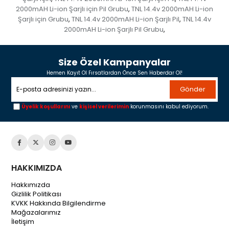
2000mAH Li-ion Şarjlı için Pil Grubu
TNL 14.4v 2000mAH Li-ion
,
Şarjlı için Grubu
TNL 14.4v 2000mAH Li-ion Şarjlı Pil
TNL 14.4v
,
,
2000mAH Li-ion Şarjlı Pil Grubu
,
Size Özel Kampanyalar
Hemen Kayıt Ol Fırsatlardan Önce Sen Haberdar Ol!
Gönder
Üyelik koşullarını
ve
kişisel verilerimin
korunmasını kabul ediyorum.
HAKKIMIZDA
Hakkımızda
Gizlilik Politikası
KVKK Hakkında Bilgilendirme
Mağazalarımız
İletişim