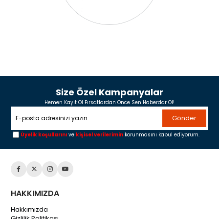
Size Özel Kampanyalar
Hemen Kayıt Ol Fırsatlardan Önce Sen Haberdar Ol!
Gönder
Üyelik koşullarını
ve
kişisel verilerimin
korunmasını kabul ediyorum.
HAKKIMIZDA
Hakkımızda
Gizlilik Politikası