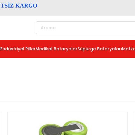
ETSİZ KARGO
i
Endüstriyel Piller
Medikal Bataryalar
Süpürge Bataryaları
Matka