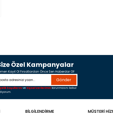
Size Özel Kampanyalar
men Kayıt Ol Fırsatlardan Önce Sen Haberdar Ol!
Gönder
yelik koşullarını
ve
kişisel verilerimin
korunmasını kabul
diyorum.
İ
BİLGİLENDİRME
MÜŞTERİ HİZ