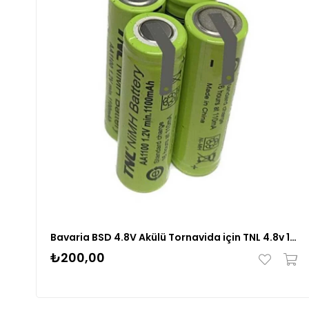
Bavaria BSD 4.8V Akülü Tornavida için TNL 4.8v 1100mAh AA Ni-MH 4'lü Pil Grubu
₺200,00