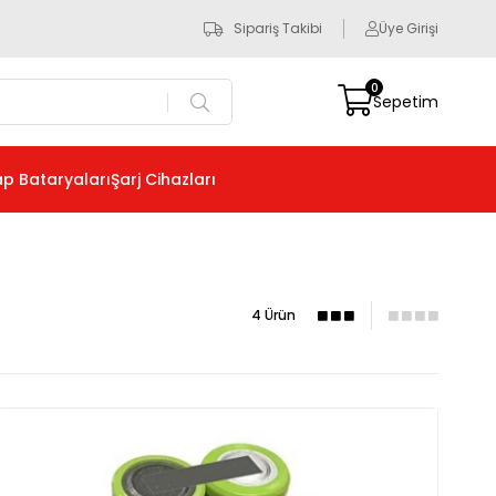
Sipariş Takibi
Üye Girişi
0
Sepetim
p Bataryaları
Şarj Cihazları
4 Ürün