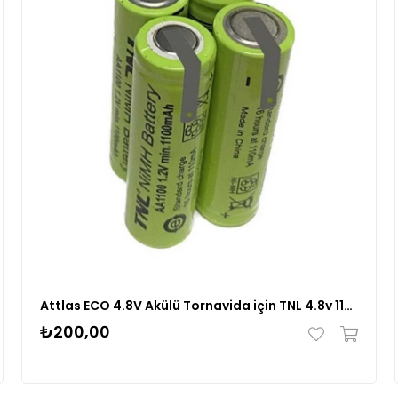
Attlas ECO 4.8V Akülü Tornavida için TNL 4.8v 1100mah AA Ni-MH 4'lü Pil Grubu
₺200,00