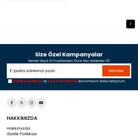
1
Size Özel Kampanyalar
Hemen Kayıt Ol Fırsatlardan Önce Sen Haberdar Ol!
Gönder
Üyelik koşullarını
ve
kişisel verilerimin
korunmasını kabul ediyorum.
HAKKIMIZDA
Hakkımızda
Gizlilik Politikası