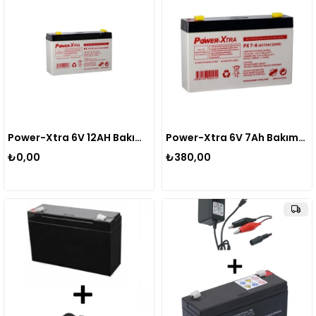
Power-Xtra 6V 12AH Bakımsız Kuru Akü
Power-Xtra 6V 7Ah Bakımsız Kuru Akü Oyuncak Araba Tartı Alarm Aküsü
₺0,00
₺380,00