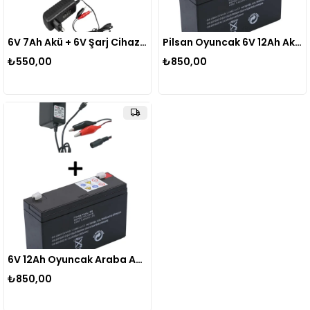
6V 7Ah Akü + 6V Şarj Cihazı Seti Oyuncak Araba Uyumlu Şarjlı Akü Seti
Pilsan Oyuncak 6V 12Ah Aküsü ve 6V Şarj Cihazı Akülü Araba Seti
₺550,00
₺850,00
6V 12Ah Oyuncak Araba Aküsü + 6V 1A Akü Şarj Cihazı Kuru Akü Seti
₺850,00