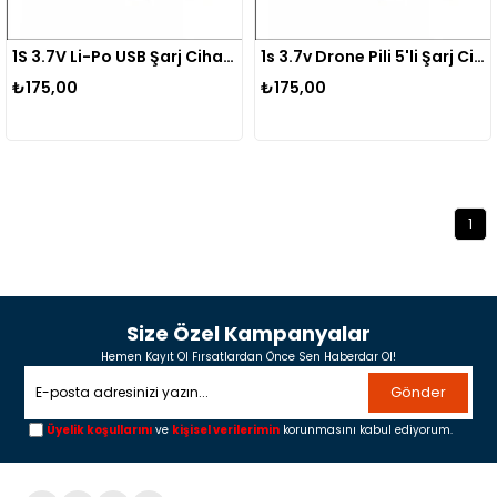
1S 3.7V Li-Po USB Şarj Cihazı | Drone, RC Araba ve Model Uçak Pili Şarj Modülü
1s 3.7v Drone Pili 5'li Şarj Cihazı Li-po
₺175,00
₺175,00
1
Size Özel Kampanyalar
Hemen Kayıt Ol Fırsatlardan Önce Sen Haberdar Ol!
Gönder
Üyelik koşullarını
ve
kişisel verilerimin
korunmasını kabul ediyorum.