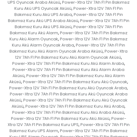
UPS Oyuncak Araba Aküsü
Power-Xtra 12V 7Ah F1 Pin Bakımsız
,
Kuru Akü UPS Oyuncak Aküsü
Power-Xtra 12V 7Ah F1 Pin
,
Bakımsız Kuru Akü UPS Araba
Power-Xtra 12V 7Ah F1 Pin
,
Bakımsız Kuru Akü UPS Araba Aküsü
Power-Xtra 12V 7Ah F1 Pin
,
Bakımsız Kuru Akü UPS Aküsü
Power-Xtra 12V 7Ah F1 Pin
,
Bakımsız Kuru Akü Alarm
Power-Xtra 12V 7Ah F1 Pin Bakımsız
,
Kuru Akü Alarm Oyuncak
Power-Xtra 12V 7Ah F1 Pin Bakımsız
,
Kuru Akü Alarm Oyuncak Araba
Power-Xtra 12V 7Ah F1 Pin
,
Bakımsız Kuru Akü Alarm Oyuncak Araba Aküsü
Power-Xtra
,
12V 7Ah F1 Pin Bakımsız Kuru Akü Alarm Oyuncak Aküsü
,
Power-Xtra 12V 7Ah F1 Pin Bakımsız Kuru Akü Alarm Araba
,
Power-Xtra 12V 7Ah F1 Pin Bakımsız Kuru Akü Alarm Araba
Aküsü
Power-Xtra 12V 7Ah F1 Pin Bakımsız Kuru Akü Alarm
,
Aküsü
Power-Xtra 12V 7Ah F1 Pin Bakımsız Kuru Akü Oyuncak
,
,
Power-Xtra 12V 7Ah F1 Pin Bakımsız Kuru Akü Oyuncak Araba
,
Power-Xtra 12V 7Ah F1 Pin Bakımsız Kuru Akü Oyuncak Araba
Aküsü
Power-Xtra 12V 7Ah F1 Pin Bakımsız Kuru Akü Oyuncak
,
Aküsü
Power-Xtra 12V 7Ah F1 Pin Bakımsız Kuru Akü Araba
,
,
Power-Xtra 12V 7Ah F1 Pin Bakımsız Kuru Akü Araba Aküsü
,
Power-Xtra 12V 7Ah F1 Pin Bakımsız Kuru Akü Aküsü
Power-
,
Xtra 12V 7Ah F1 Pin Bakımsız Kuru UPS
Power-Xtra 12V 7Ah F1 Pin
,
Bakımsız Kuru UPS Alarm
Power-Xtra 12V 7Ah F1 Pin Bakımsız
,
Kuru UPS Alarm Oyuncak
Power-Xtra 12V 7Ah F1 Pin Bakımsız
,