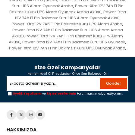
Kuru UPS Alarm Oyuncak Araba
Power-Xtra 12V 7Ah F1 Pin
,
Bakımsız Kuru UPS Alarm Oyuncak Araba Aküsü
Power-Xtra
,
12V 7Ah F1 Pin Bakımsız Kuru UPS Alarm Oyuncak Aküsü
,
Power-Xtra 12V 7Ah F1 Pin Bakımsız Kuru UPS Alarm Araba
,
Power-Xtra 12V 7Ah F1 Pin Bakımsız Kuru UPS Alarm Araba
Aküsü
Power-Xtra 12V 7Ah F1 Pin Bakımsız Kuru UPS Alarm
,
Aküsü
Power-Xtra 12V 7Ah F1 Pin Bakımsız Kuru UPS Oyuncak
,
,
Power-Xtra 12V 7Ah F1 Pin Bakımsız Kuru UPS Oyuncak Araba
,
Size Özel Kampanyalar
Hemen Kayıt Ol Fırsatlardan Önce Sen Haberdar Ol!
Gönder
Üyelik koşullarını
ve
kişisel verilerimin
korunmasını kabul ediyorum.
HAKKIMIZDA