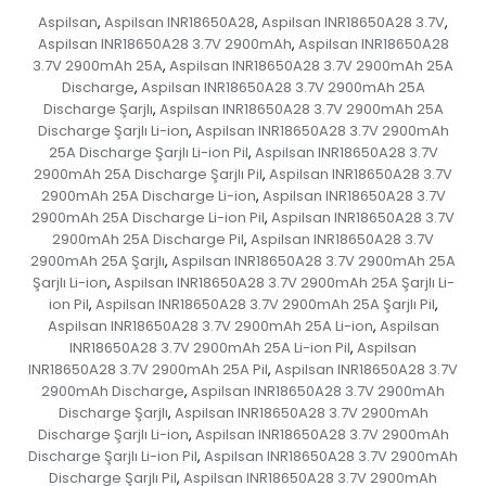
Aspilsan
Aspilsan INR18650A28
Aspilsan INR18650A28 3.7V
,
,
,
Aspilsan INR18650A28 3.7V 2900mAh
Aspilsan INR18650A28
,
3.7V 2900mAh 25A
Aspilsan INR18650A28 3.7V 2900mAh 25A
,
Discharge
Aspilsan INR18650A28 3.7V 2900mAh 25A
,
Discharge Şarjlı
Aspilsan INR18650A28 3.7V 2900mAh 25A
,
Discharge Şarjlı Li-ion
Aspilsan INR18650A28 3.7V 2900mAh
,
25A Discharge Şarjlı Li-ion Pil
Aspilsan INR18650A28 3.7V
,
2900mAh 25A Discharge Şarjlı Pil
Aspilsan INR18650A28 3.7V
,
2900mAh 25A Discharge Li-ion
Aspilsan INR18650A28 3.7V
,
2900mAh 25A Discharge Li-ion Pil
Aspilsan INR18650A28 3.7V
,
2900mAh 25A Discharge Pil
Aspilsan INR18650A28 3.7V
,
2900mAh 25A Şarjlı
Aspilsan INR18650A28 3.7V 2900mAh 25A
,
Şarjlı Li-ion
Aspilsan INR18650A28 3.7V 2900mAh 25A Şarjlı Li-
,
ion Pil
Aspilsan INR18650A28 3.7V 2900mAh 25A Şarjlı Pil
,
,
Aspilsan INR18650A28 3.7V 2900mAh 25A Li-ion
Aspilsan
,
INR18650A28 3.7V 2900mAh 25A Li-ion Pil
Aspilsan
,
INR18650A28 3.7V 2900mAh 25A Pil
Aspilsan INR18650A28 3.7V
,
2900mAh Discharge
Aspilsan INR18650A28 3.7V 2900mAh
,
Discharge Şarjlı
Aspilsan INR18650A28 3.7V 2900mAh
,
Discharge Şarjlı Li-ion
Aspilsan INR18650A28 3.7V 2900mAh
,
Discharge Şarjlı Li-ion Pil
Aspilsan INR18650A28 3.7V 2900mAh
,
Discharge Şarjlı Pil
Aspilsan INR18650A28 3.7V 2900mAh
,