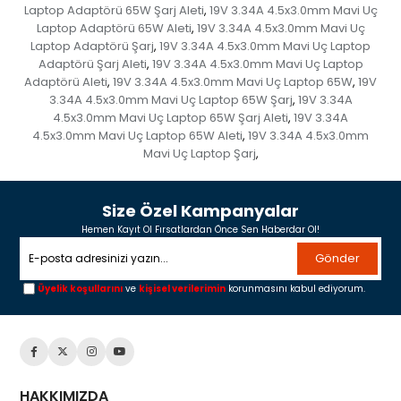
Laptop Adaptörü 65W Şarj Aleti
19V 3.34A 4.5x3.0mm Mavi Uç
,
Laptop Adaptörü 65W Aleti
19V 3.34A 4.5x3.0mm Mavi Uç
,
Laptop Adaptörü Şarj
19V 3.34A 4.5x3.0mm Mavi Uç Laptop
,
Adaptörü Şarj Aleti
19V 3.34A 4.5x3.0mm Mavi Uç Laptop
,
Adaptörü Aleti
19V 3.34A 4.5x3.0mm Mavi Uç Laptop 65W
19V
,
,
3.34A 4.5x3.0mm Mavi Uç Laptop 65W Şarj
19V 3.34A
,
4.5x3.0mm Mavi Uç Laptop 65W Şarj Aleti
19V 3.34A
,
4.5x3.0mm Mavi Uç Laptop 65W Aleti
19V 3.34A 4.5x3.0mm
,
Mavi Uç Laptop Şarj
,
Size Özel Kampanyalar
Hemen Kayıt Ol Fırsatlardan Önce Sen Haberdar Ol!
Gönder
Üyelik koşullarını
ve
kişisel verilerimin
korunmasını kabul ediyorum.
HAKKIMIZDA