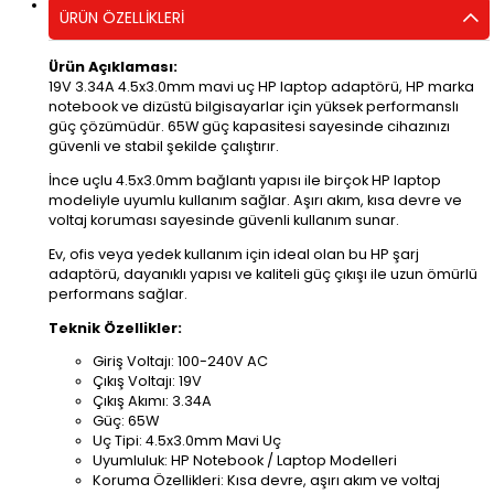
ÜRÜN ÖZELLIKLERI
Ürün Açıklaması:
19V 3.34A 4.5x3.0mm mavi uç HP laptop adaptörü, HP marka
notebook ve dizüstü bilgisayarlar için yüksek performanslı
güç çözümüdür. 65W güç kapasitesi sayesinde cihazınızı
güvenli ve stabil şekilde çalıştırır.
İnce uçlu 4.5x3.0mm bağlantı yapısı ile birçok HP laptop
modeliyle uyumlu kullanım sağlar. Aşırı akım, kısa devre ve
voltaj koruması sayesinde güvenli kullanım sunar.
Ev, ofis veya yedek kullanım için ideal olan bu HP şarj
adaptörü, dayanıklı yapısı ve kaliteli güç çıkışı ile uzun ömürlü
performans sağlar.
Teknik Özellikler:
Giriş Voltajı: 100-240V AC
Çıkış Voltajı: 19V
Çıkış Akımı: 3.34A
Güç: 65W
Uç Tipi: 4.5x3.0mm Mavi Uç
Uyumluluk: HP Notebook / Laptop Modelleri
Koruma Özellikleri: Kısa devre, aşırı akım ve voltaj