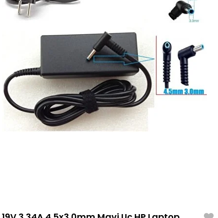
19V 3.34A 4.5x3.0mm Mavi Uç HP Laptop