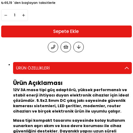
₺46,19
`den başlayan taksitlerle
ÜRÜN ÖZELLIKLERI
Ürün Açıklaması
12V 3A masa tipi güç adaptörü, yüksek performanslı ve
stabil enerji ihtiyacı duyan elektronik cihazlar için ideal
çözümdür. 5.5x2.5mm DC çıkış jakı sayesinde güvenlik
kamerası sistemleri, LED şeritler, modemler, router
cihazları ve birçok elektronik ürün ile uyumlu çalışır.
Masa tipi kompakt tasarımı sayesinde kolay kullanım
sunarken aşırı akım ve kısa devre koruması ile cihaz
güvenliğini destekler. Dayanıklı yapısı uzun süreli