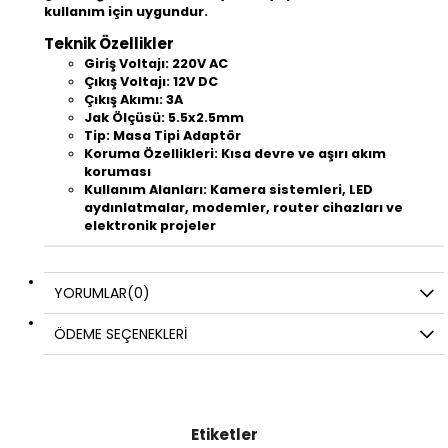
kullanım için uygundur.
Teknik Özellikler
Giriş Voltajı: 220V AC
Çıkış Voltajı: 12V DC
Çıkış Akımı: 3A
Jak Ölçüsü: 5.5x2.5mm
Tip: Masa Tipi Adaptör
Koruma Özellikleri: Kısa devre ve aşırı akım
koruması
Kullanım Alanları: Kamera sistemleri, LED
aydınlatmalar, modemler, router cihazları ve
elektronik projeler
YORUMLAR
(0)
ÖDEME SEÇENEKLERI
Etiketler