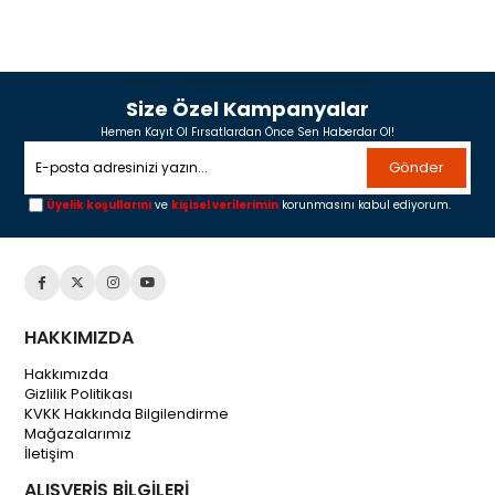
Size Özel Kampanyalar
Hemen Kayıt Ol Fırsatlardan Önce Sen Haberdar Ol!
Gönder
Üyelik koşullarını
ve
kişisel verilerimin
korunmasını kabul ediyorum.
HAKKIMIZDA
Hakkımızda
Gizlilik Politikası
KVKK Hakkında Bilgilendirme
Mağazalarımız
İletişim
ALIŞVERİŞ BİLGİLERİ